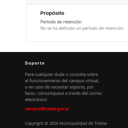
Propósito
Período de retención
No se ha definido un período de retención
Soporte
Para cualquier duda o consulta sobre
el funcionamiento del campus virtual,
o en caso de necesitar soporte, por
favor, comuníquese a través del correo
electrónico:
campus@trelew.gov.ar
Copyright © 2026 Municipalidad de Trelew