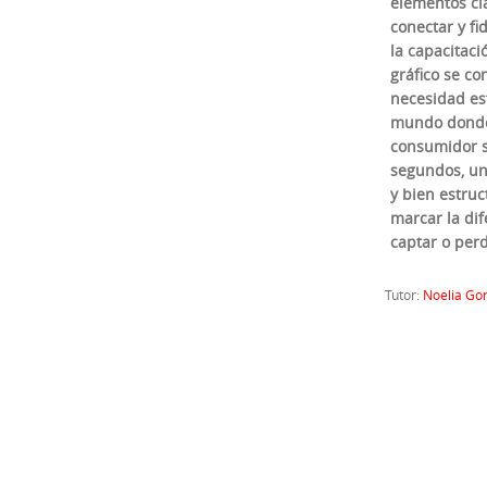
elementos cla
conectar y fi
la capacitaci
gráfico se co
necesidad es
mundo donde 
consumidor s
segundos, un
y bien estru
marcar la dif
captar o perd
Tutor:
Noelia Go