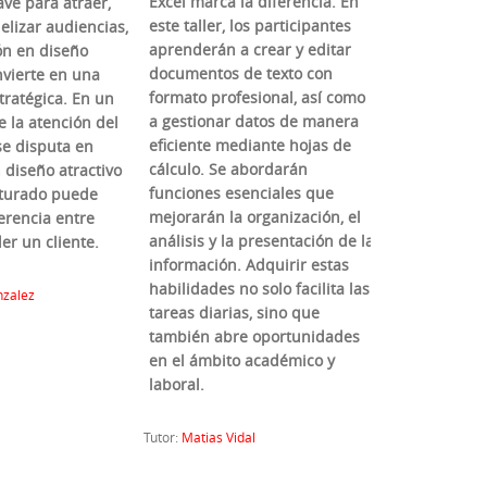
Excel marca la diferencia. En
ve para atraer,
este taller, los participantes
delizar audiencias,
aprenderán a crear y editar
ón en diseño
documentos de texto con
nvierte en una
formato profesional, así como
tratégica. En un
a gestionar datos de manera
la atención del
eficiente mediante hojas de
e disputa en
cálculo. Se abordarán
 diseño atractivo
funciones esenciales que
cturado puede
mejorarán la organización, el
erencia entre
análisis y la presentación de la
er un cliente.
información. Adquirir estas
habilidades no solo facilita las
nzalez
tareas diarias, sino que
también abre oportunidades
en el ámbito académico y
laboral.
Tutor:
Matias Vidal