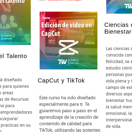
Ciencias 
Bienestar
Las ciencias 
conocida como
el Talento
felicidad, se
estudio cient
personas pu
tá diseñado
CapCut y TikTok
vida plena y s
e para quienes
campo de est
n areas
diversos asp
Este curso ha sido diseñado
as de Recursos
bienestar hu
especialmente para ti. Te
mo para
la salud ment
guiaremos paso a paso en el
y emprendedores
emocional, la
aprendizaje de la creación de
ncorporar
interpersonal
contenido de calidad para
practicas en su
de vida.
TikTok, utilizando las potentes
l